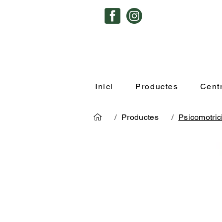
Inici
Productes
Cent
/
Productes
/
Psicomotrici