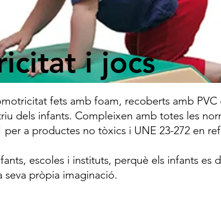
citat i jocs
motricitat fets amb foam, recoberts amb PVC o
u dels infants. Compleixen amb totes les no
1 per a productes no tòxics i UNE 23-272 en refe
fants, escoles i instituts, perquè els infants es d
la seva pròpia imaginació.