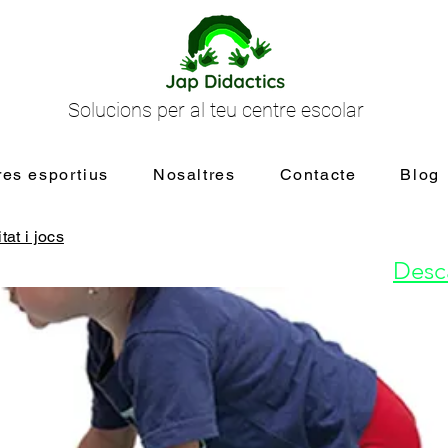
Solucions per al teu centre escolar
res esportius
Nosaltres
Contacte
Blog
tat i jocs
Desca