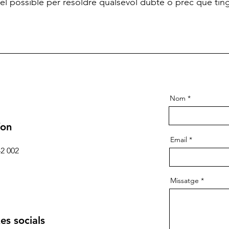
 el possible per resoldre qualsevol dubte o prec que ting
Nom
fon
Email
42 002
Missatge
es socials