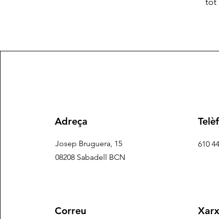
tot
Adreça
Telè
Josep Bruguera, 15
610 4
08208 Sabadell BCN
Correu
Xarx