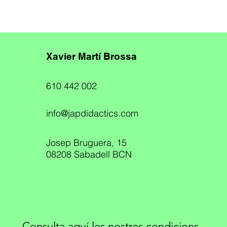
Xavier Martí Brossa
610 442 002
info@japdidactics.com
Josep Bruguera, 15
08208 Sabadell BCN
Consulta aquí les nostres
condicions