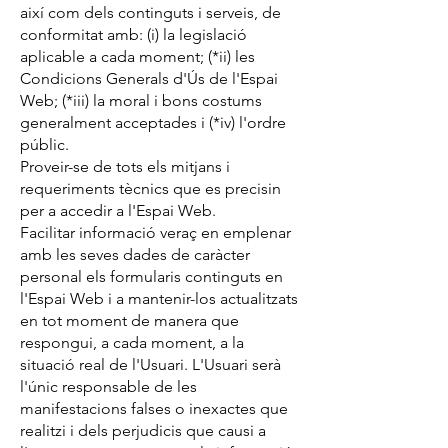
així com dels continguts i serveis, de
conformitat amb: (i) la legislació
aplicable a cada moment; (*ii) les
Condicions Generals d'Ús de l'Espai
Web; (*iii) la moral i bons costums
generalment acceptades i (*iv) l'ordre
públic.
Proveir-se de tots els mitjans i
requeriments tècnics que es precisin
per a accedir a l'Espai Web.
Facilitar informació veraç en emplenar
amb les seves dades de caràcter
personal els formularis continguts en
l'Espai Web i a mantenir-los actualitzats
en tot moment de manera que
respongui, a cada moment, a la
situació real de l'Usuari. L'Usuari serà
l'únic responsable de les
manifestacions falses o inexactes que
realitzi i dels perjudicis que causi a