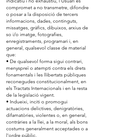
indicatiu i no exhaustiu, l'Usuari es
compromet a no transmetre, difondre
o posar a la disposició de tercers
informacions, dades, continguts,
missatges, gràfics, dibuixos, arxius de
so i/o imatge, fotografies,
enregistraments, programari i, en
general, qualsevol classe de material
que:
• De qualsevol forma sigui contrari,
menyspreï o atempti contra els drets
fonamentals i les llibertats públiques
reconegudes constitucionalment, en
els Tractats Internacionals i en la resta
de la legislació vigent.
• Indueixi, inciti o promogui
actuacions delictives, denigratòries,
difamatòries, violentes o, en general,
contràries a la llei, a la moral, als bons
costums generalment acceptades o a
l'ordre públic.