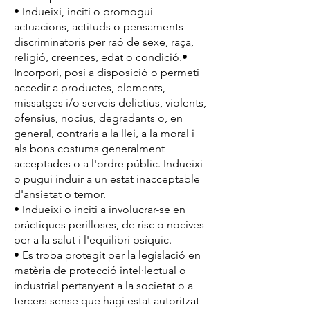
• Indueixi, inciti o promogui
actuacions, actituds o pensaments
discriminatoris per raó de sexe, raça,
religió, creences, edat o condició.•
Incorpori, posi a disposició o permeti
accedir a productes, elements,
missatges i/o serveis delictius, violents,
ofensius, nocius, degradants o, en
general, contraris a la llei, a la moral i
als bons costums generalment
acceptades o a l'ordre públic. Indueixi
o pugui induir a un estat inacceptable
d'ansietat o temor.
• Indueixi o inciti a involucrar-se en
pràctiques perilloses, de risc o nocives
per a la salut i l'equilibri psíquic.
• Es troba protegit per la legislació en
matèria de protecció intel·lectual o
industrial pertanyent a la societat o a
tercers sense que hagi estat autoritzat