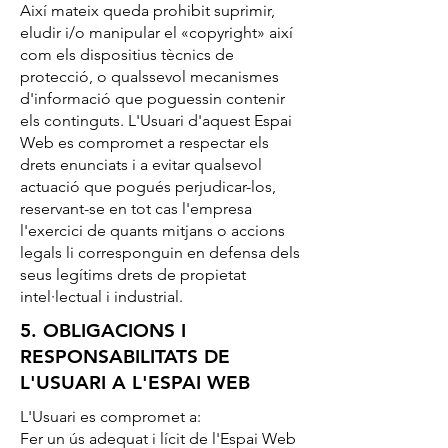
Així mateix queda prohibit suprimir,
eludir i/o manipular el «copyright» així
com els dispositius tècnics de
protecció, o qualssevol mecanismes
d'informació que poguessin contenir
els continguts. L'Usuari d'aquest Espai
Web es compromet a respectar els
drets enunciats i a evitar qualsevol
actuació que pogués perjudicar-los,
reservant-se en tot cas l'empresa
l'exercici de quants mitjans o accions
legals li corresponguin en defensa dels
seus legítims drets de propietat
intel·lectual i industrial.
5. OBLIGACIONS I
RESPONSABILITATS DE
L'USUARI A L'ESPAI WEB
L'Usuari es compromet a:
Fer un ús adequat i lícit de l'Espai Web