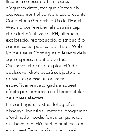
llicència o cessió total ni parcial
d'aquests drets, tret que s'estableixi
expressament el contrari. Les presents
Condicions Generals d'Ús de l'Espai
Web no confereixen als Usuaris cap
altre dret d'utilització, RH, alteració,
explotació, reproducció, distribució o
comunicació pública de l'Espai Web
i/o dels seus Continguts diferents dels
aquí expressament previstos.
Qualsevol altre ús o explotació de
qualssevol drets estarà subjecte a la
prèvia i expressa autorització
específicament atorgada a aquest
efecte per l'empresa o el tercer titular
dels drets afectats.
Els continguts, textos, fotografies,
dissenys, logotips, imatges, programes
d'ordinador, codis font i, en general,
qualsevol creació intel·lectual existent
en aquest Espai, així com el propi