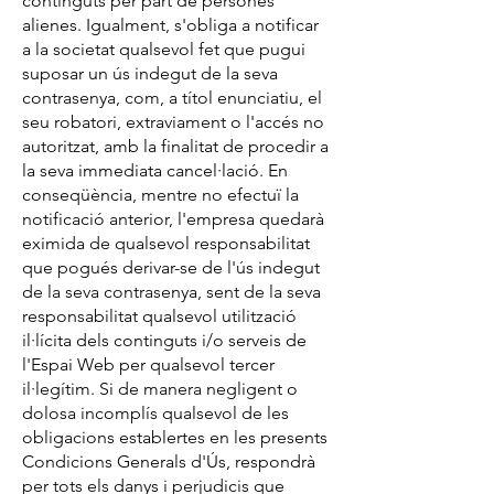
continguts per part de persones
alienes. Igualment, s'obliga a notificar
a la societat qualsevol fet que pugui
suposar un ús indegut de la seva
contrasenya, com, a títol enunciatiu, el
seu robatori, extraviament o l'accés no
autoritzat, amb la finalitat de procedir a
la seva immediata cancel·lació. En
conseqüència, mentre no efectuï la
notificació anterior, l'empresa quedarà
eximida de qualsevol responsabilitat
que pogués derivar-se de l'ús indegut
de la seva contrasenya, sent de la seva
responsabilitat qualsevol utilització
il·lícita dels continguts i/o serveis de
l'Espai Web per qualsevol tercer
il·legítim. Si de manera negligent o
dolosa incomplís qualsevol de les
obligacions establertes en les presents
Condicions Generals d'Ús, respondrà
per tots els danys i perjudicis que