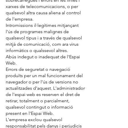
sobrecàrregues i errors en les línies i
xarxes de telecomunicacions, o per
qualsevol altra causa aliena al control
de l'empresa.
Intromissions il·legítimes mitjançant
l'ús de programes malignes de
qualsevol tipus i a través de qualsevol
mitjà de comunicació, com ara virus
informàtics o qualssevol altres.
Abús indegut o inadequat de l'Espai
Web.
Errors de seguretat o navegació
produïts per un mal funcionament del
navegador o per l'ús de versions no
actualitzades d'aquest. L'administrador
de l'espai web es reserven el dret de
retirar, totalment o parcialment,
qualsevol contingut o informació
present en l'Espai Web.
L'empresa exclou qualsevol
responsabilitat pels danys i perjudicis