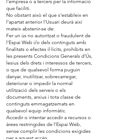
l'empresa o a tercers per la informació
que faciliti.
No obstant això el que s'estableix en
l'apartat anterior l'Usuari deurà així
mateix abstenir-se de:
Fer un ús no autoritzat o fraudulent de
l'Espai Web i/o dels continguts amb
finalitats o efectes il·lícits, prohibits en
les presents Condicions Generals d'Ús,
lesius dels drets i interessos de tercers,
o que de qualsevol forma puguin
danyar, inutilitzar, sobrecarregar,
deteriorar o impedir la normal
utilització dels serveis o els
documents, arxius i tota classe de
continguts emmagatzemats en
qualsevol equip informàtic.
Accedir o intentar accedir a recursos o
àrees restringides de l'Espai Web,
sense complir les condicions exigides
per a aquest accés.