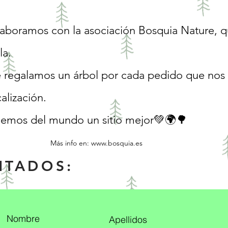
boramos con la asociación Bosquia Nature, qu
la.
le regalamos un árbol por cada pedido que nos
alización.
cemos del mundo un sitio mejor💚🌍🌳
Más info en:
www.bosquia.es
NTADOS:
Nombre
Apellidos